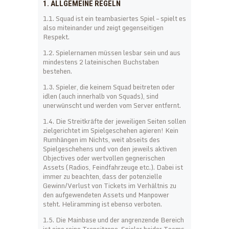
1. ALLGEMEINE REGELN
1.1. Squad ist ein teambasiertes Spiel – spielt es
also miteinander und zeigt gegenseitigen
Respekt.
1.2. Spielernamen müssen lesbar sein und aus
mindestens 2 lateinischen Buchstaben
bestehen.
1.3. Spieler, die keinem Squad beitreten oder
idlen (auch innerhalb von Squads), sind
unerwünscht und werden vom Server entfernt.
1.4. Die Streitkräfte der jeweiligen Seiten sollen
zielgerichtet im Spielgeschehen agieren! Kein
Rumhängen im Nichts, weit abseits des
Spielgeschehens und von den jeweils aktiven
Objectives oder wertvollen gegnerischen
Assets (Radios, Feindfahrzeuge etc.). Dabei ist
immer zu beachten, dass der potenzielle
Gewinn/Verlust von Tickets im Verhältnis zu
den aufgewendeten Assets und Manpower
steht. Heliramming ist ebenso verboten.
1.5. Die Mainbase und der angrenzende Bereich