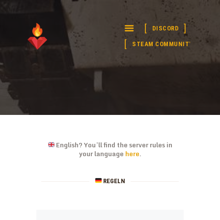
DISCORD
WE
SQUAD
Seit 2016 deine deutsche Squad Community
STEAM COMMUNITY
HOME
STATS / TOPLISTE
ÜBER UNS
MAPVOTES
SPENDEN
English? You’ll find the server rules in
your language
here
.
REGELN