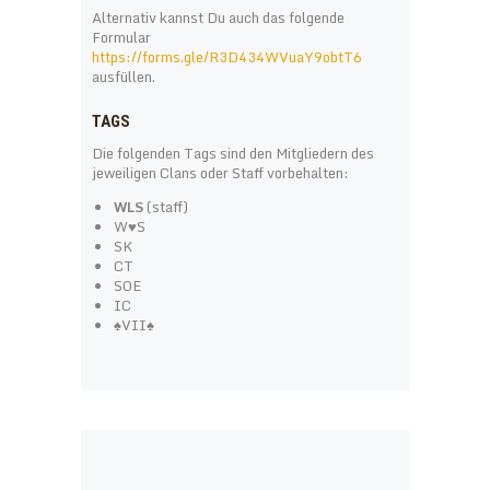
Alternativ kannst Du auch das folgende
Formular
https://forms.gle/R3D434WVuaY9obtT6
ausfüllen.
TAGS
Die folgenden Tags sind den Mitgliedern des
jeweiligen Clans oder Staff vorbehalten:
WLS
(staff)
W♥S
SK
CT
SOE
IC
♠VII♠