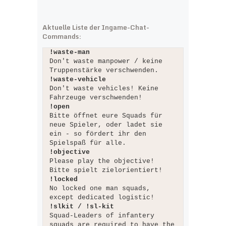
Aktuelle Liste der Ingame-Chat-
Commands:
!waste-man
Don't waste manpower / keine
Truppenstärke verschwenden.
!waste-vehicle
Don't waste vehicles! Keine
Fahrzeuge verschwenden!
!open
Bitte öffnet eure Squads für
neue Spieler, oder ladet sie
ein - so fördert ihr den
Spielspaß für alle.
!objective
Please play the objective!
Bitte spielt zielorientiert!
!locked
No locked one man squads,
except dedicated logistic!
!slkit / !sl-kit
Squad-Leaders of infantery
squads are required to have the