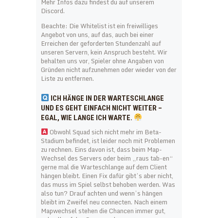
Mehr Infos dazu findest du auf unserem
Discord.
Beachte: Die Whitelist ist ein freiwilliges
Angebot von uns, auf das, auch bei einer
Erreichen der geforderten Stundenzahl auf
unseren Servern, kein Anspruch besteht. Wir
behalten uns vor, Spieler ohne Angaben von
Gründen nicht aufzunehmen oder wieder von der
Liste zu entfernen.
ICH HÄNGE IN DER WARTESCHLANGE
UND ES GEHT EINFACH NICHT WEITER –
EGAL, WIE LANGE ICH WARTE.
Obwohl Squad sich nicht mehr im Beta-
Stadium befindet, ist leider noch mit Problemen
zu rechnen. Eins davon ist, dass beim Map-
Wechsel des Servers oder beim „raus tab-en“
gerne mal die Warteschlange auf dem Client
hängen bleibt. Einen Fix dafür gibt’s aber nicht,
das muss im Spiel selbst behoben werden. Was
also tun? Drauf achten und wenn’s hängen
bleibt im Zweifel neu connecten. Nach einem
Mapwechsel stehen die Chancen immer gut,