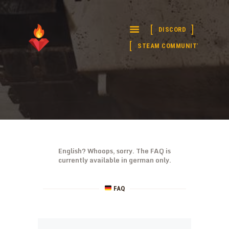
DISCORD
WE
SQUAD
Seit 2016 deine deutsche Squad Community
STEAM COMMUNITY
HOME
STATS / TOPLISTE
ÜBER UNS
MAPVOTES
SPENDEN
English? Whoops, sorry. The FAQ is
currently available in german only.
FAQ