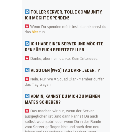
TOLLER SERVER, TOLLE COMMUNITY,
ICH MÖCHTE SPENDEN!
Wenn Du spenden möchtest, dann kannst du
das
hier
tun.
ICH HABE EINEN SERVER UND MÖCHTE
DEN FÜR EUCH BEREITSTELLEN
Danke, aber nein danke. Kein Interesse.
ALSO DEN [W♥S] TAG DARF JEDER…?
Nein. Nur We ♥ Squad Clan-Member dürfen
das Tag tragen.
ADMIN, KANNST DU MICH ZU MEINEN
MATES SCHIEBEN?
Das machen wir nur, wenn der Server
ausgeglichen ist (und dann kannst Du auch
selbst wechseln) oder wenn Du in der Runde
vom Server geflogen bist und nach dem neu
joinen auf der anderen Seite landest. Nett